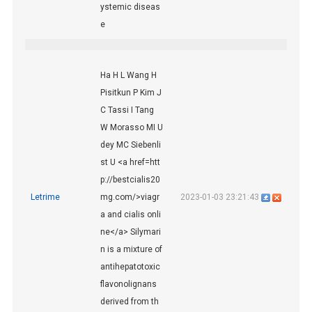
ystemic diseas
e
Ha H L Wang H
Pisitkun P Kim J
C Tassi I Tang
W Morasso MI U
dey MC Siebenli
st U <a href=htt
p://bestcialis20
Letrime
mg.com/>viagr
2023-01-03 23:21:43
a and cialis onli
ne</a> Silymari
n is a mixture of
antihepatotoxic
flavonolignans
derived from th