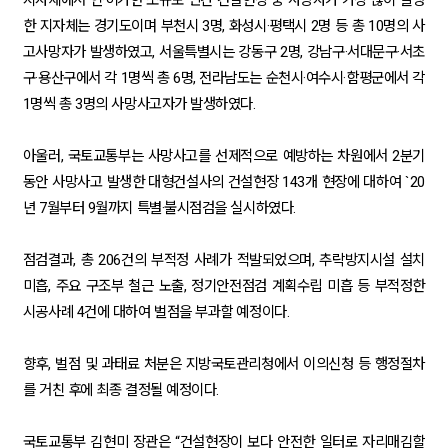
지자체에서 인·허가한 소규모 민간 건설현장 중 사망자가 가장 많이 발생
한 지자체는 경기도이며 부천시 3명, 화성시·평택시 2명 등 총 10명의 사
고사망자가 발생하였고, 서울특별시는 강동구 2명, 강남구·서대문구·서초
구·용산구에서 각 1명씩 총 6명, 전라남도는 순천시·여수시·함평군에서 각
1명씩 총 3명의 사망사고자가 발생하였다.
아울러, 국토교통부는 사망사고를 선제적으로 예방하는 차원에서 2분기
동안 사망사고 발생한 대형건설사의 건설현장 143개 현장에 대하여 `20
년 7월부터 9월까지 특별·불시점검을 실시하였다.
점검결과, 총 206건의 부적정 사례가 적발되었으며, 추락방지시설 설치
미흡, 주요 구조부 철근 노출, 정기안전점검 계획수립 미흡 등 부적정한
시공사례 4건에 대하여 벌점을 부과할 예정이다.
향후, 벌점 및 과태료 처분은 지방국토관리청에서 이의신청 등 행정절차
를 거친 후에 최종 결정될 예정이다.
국토교통부 김현미 장관은 “건설현장이 보다 안전한 일터로 자리매김할