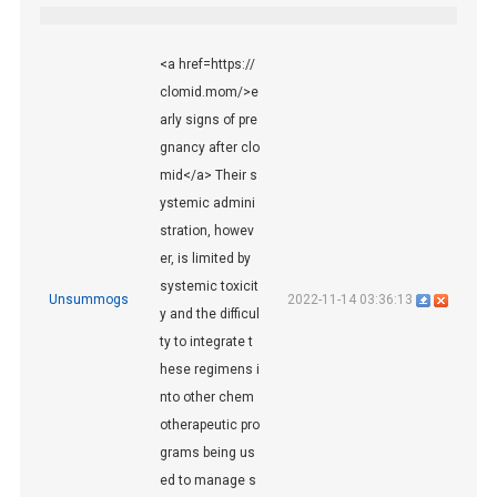
<a href=https://
clomid.mom/>e
arly signs of pre
gnancy after clo
mid</a> Their s
ystemic admini
stration, howev
er, is limited by
systemic toxicit
Unsummogs
2022-11-14 03:36:13
y and the difficul
ty to integrate t
hese regimens i
nto other chem
otherapeutic pro
grams being us
ed to manage s