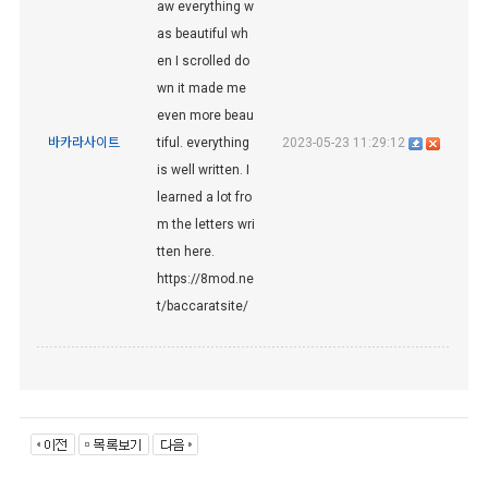
aw everything w
as beautiful wh
en I scrolled do
wn it made me
even more beau
바카라사이트
tiful. everything
2023-05-23 11:29:12
is well written. I
learned a lot fro
m the letters wri
tten here.
https://8mod.ne
t/baccaratsite/