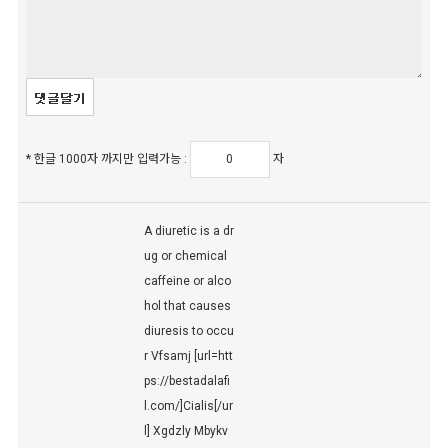
* 한글 1000자 까지만 입력가능 :
자
A diuretic is a dr
ug or chemical
caffeine or alco
hol that causes
diuresis to occu
r Vfsamj [url=htt
ps://bestadalafi
l.com/]Cialis[/ur
l] Xgdzly Mbykv