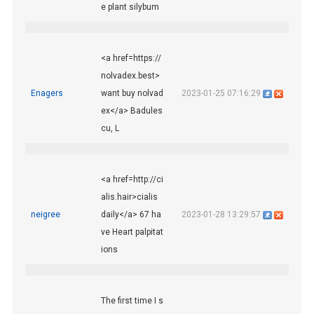
e plant silybum
<a href=https://
nolvadex.best>
Enagers
want buy nolvad
2023-01-25 07:16:29
ex</a> Badules
cu, L
<a href=http://ci
alis.hair>cialis
neigree
daily</a> 67 ha
2023-01-28 13:29:57
ve Heart palpitat
ions
The first time I s