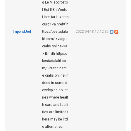
q Le Misoprosto
l Est Il En Vente
Libre Au Luxemb
ourg? <a href="h
ImpendJed
ttps://bestadala
2022-04-18 17:12:37
fil.com/">viagra
cialis online</a
> Brffdh https://
bestadalafil.co
m/ - brand nam
e cialis online In
deed in some d
eveloping count
ries where healt
h care and facili
ties are limited t
here may be littl
e alternative.