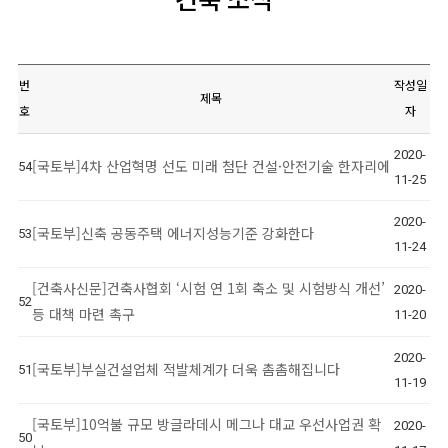
건축 소식
번
작성일
제목
호
자
2020-
[국토부]4차 산업혁명 선도 미래 첨단 건설·안전기술 한자리에
54
11-25
2020-
[국토부]신축 공동주택 에너지성능기준 강화한다
53
11-24
[건축사신문]건축사협회 ‘시험 연 1회 축소 및 시험방식 개선’
2020-
52
등 대책 마련 촉구
11-20
2020-
[국토부]부실건설업체 적발체계가 더욱 촘촘해집니다
51
11-19
[국토부]10억불 규모 방글라데시 메그나 대교 우선사업권 확
2020-
50