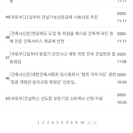
보
11-17
2020-
[국토부]11일부터 건설기능인등급제 시범사업 추진
49
11-11
[건축사신문]연금제도 도입 등 회원을 축으로 건축계·국민 등
2020-
48
에 전문 건축서비스 제공에 만전
11-11
[국토부]2일부터 동절기 안전사고 예방 위한 전국 건설현장 합
2020-
47
동점검
11-03
[건축사신문]대한건축사협회 임시총회서 ‘협회 의무가입’ 관련
2020-
46
‘정관 개정안·윤리규정 제정안’ 만장일..
10-26
2020-
[국토부]건설혁신 선도할 유망기업 100개사 선정·지원
45
10-26
1
2
3
4
5
6
7
8
9
10