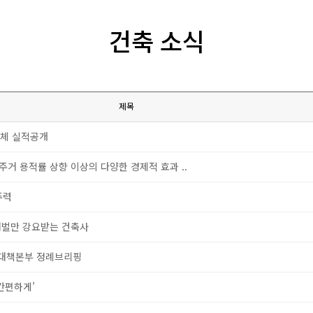
건축 소식
제목
업체 실적공개
주거 용적률 상향 이상의 다양한 경제적 효과 ..
주력
 처벌만 강요받는 건축사
전대책본부 정례브리핑
간편하게’