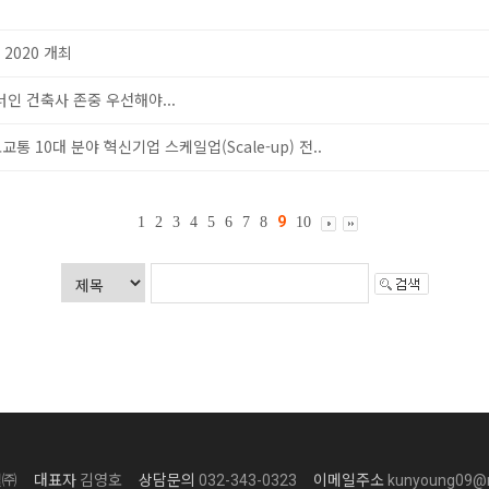
2020 개최
인 건축사 존중 우선해야...
 10대 분야 혁신기업 스케일업(Scale-up) 전..
9
1
2
3
4
5
6
7
8
10
설㈜
대표자
김영호
상담문의
032-343-0323
이메일주소
kunyoung09@n