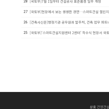
[국토부]7월 1일부터 건설공사 표준품셈 일부 개정
28
[국토부]현장에서 보는 생생한 경연…스마트건설 챌린지 
27
[건축사신문]행정기관 공무원과 발주처, 건축 업무 파트너
26
[국토부]‘스마트건설지원센터 2센터’ 착수식 현장서 국토교통
25
상호
건영건