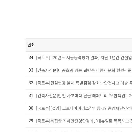
번호
[국토부] ‘20년도 시공능력평가 결과, 지난 1년간 건설
34
[건축사신문]다층효과 있는 일반주거 종세분화 환원···준
33
[국토부]건설현장 불시·특별점검 강화…안전사고 예방 
32
[건축사신문]안전 사고마다 단골 레퍼토리 ‘무한책임’,
31
[국토부][설명] 코로나바이러스감염증-19 중앙재난안
30
[국토부]복잡한 지하안전영향평가, ‘매뉴얼로 똑똑하고 
29